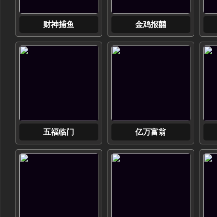
财神捕鱼
金鸡报囍
五福临门
亿万富翁