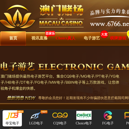
首页
视讯直播
Choice真人
电子游艺
棋牌游戏
尊敬的会员您好！近期发现有不少诈骗团伙恶意拦截我司网址，
夺宝电子
LGD电子
CQ9电子
Choice电子
FG电子
P